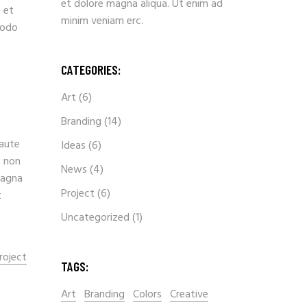
et dolore magna aliqua. Ut enim ad
 et
minim veniam erc.
modo
CATEGORIES:
Art
(6)
Branding
(14)
 aute
Ideas
(6)
t non
News
(4)
magna
Project
(6)
t
Uncategorized
(1)
roject
TAGS:
Art
Branding
Colors
Creative