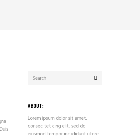
Search
for:
ABOUT:
Lorem ipsum dolor sit amet,
gna
consec tet cing elit, sed do
 Duis
eiusmod tempor inc ididunt utore