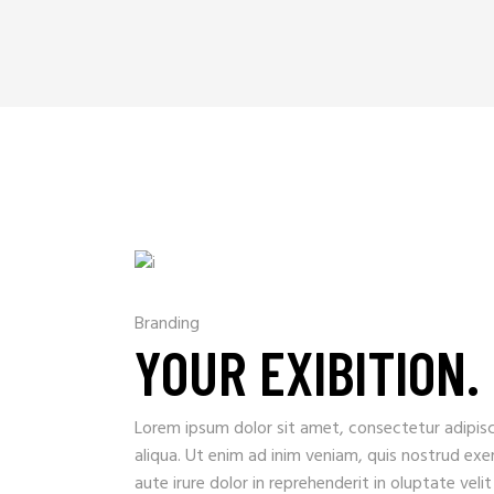
Branding
YOUR EXIBITION.
Lorem ipsum dolor sit amet, consectetur adipisc
aliqua. Ut enim ad inim veniam, quis nostrud exe
aute irure dolor in reprehenderit in oluptate veli