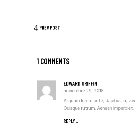
PREV POST
1 COMMENTS
EDWARD GRIFFIN
noviembre 29, 2018
Aliquam lorem ante, dapibus in, viver
Quisque rutrum. Aenean imperdiet. E
REPLY