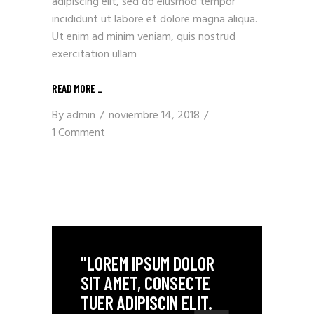
adipiscing elit, sed do eiusmod tempor
incididunt ut labore et dolore magna aliqua.
Ut enim ad minim veniam, quis nostrud
exercitation ullam
READ MORE _
By
admin
noviembre 14, 2018
1 Comment
"LOREM IPSUM DOLOR
SIT AMET, CONSECTE
TUER ADIPISCIN ELIT.