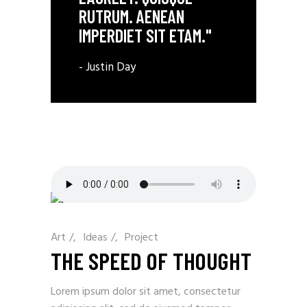
RUTRUM. AENEAN
IMPERDIET SIT ETAM."
- Justin Day
Art
/
Ideas
/
Project
THE SPEED OF THOUGHT
Lorem ipsum dolor sit amet, consectetur