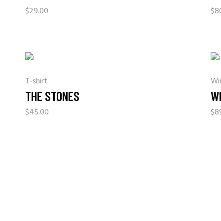
$
29.00
$
8
T-shirt
Wi
THE STONES
W
$
45.00
$
8