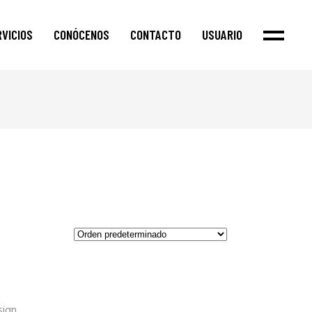
RVICIOS
CONÓCENOS
CONTACTO
USUARIO
Clientes_
Iniciar Sesión
Registrarse
Archivos
sign