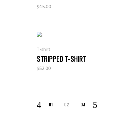
$
45.00
T-shirt
STRIPPED T-SHIRT
$
52.00
01
02
03