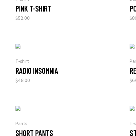
PINK T-SHIRT
P
$
52.00
$
8
T-shirt
Pa
RADIO INSOMNIA
R
$
48.00
$
6
Pants
T-s
SHORT PANTS
S