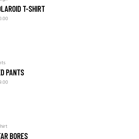
OLAROID T-SHIRT
0.00
nts
ED PANTS
9.00
hirt
TAR BORES