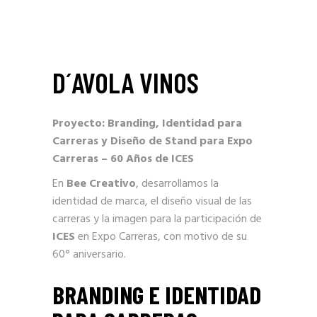
D´AVOLA VINOS
Proyecto: Branding, Identidad para
Carreras y Diseño de Stand para Expo
Carreras – 60 Años de ICES
En
Bee Creativo
, desarrollamos la
identidad de marca, el diseño visual de las
carreras y la imagen para la participación de
ICES
en Expo Carreras, con motivo de su
60° aniversario.
BRANDING E IDENTIDAD